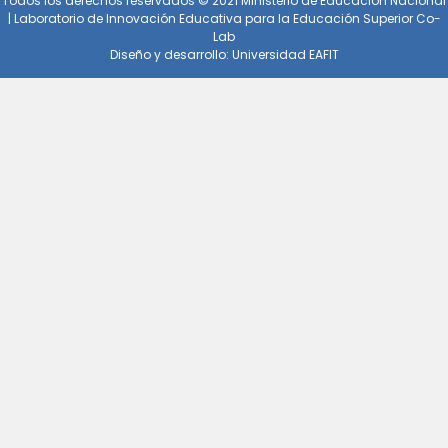
Todos los derechos reservados © 2021 Ministerio de Educación Nacional
| Laboratorio de Innovación Educativa para la Educación Superior Co-
Lab
Diseño y desarrollo: Universidad EAFIT