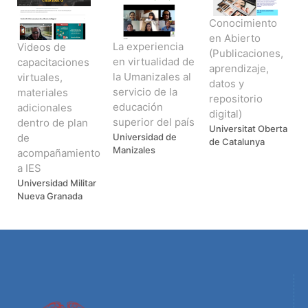
Conocimiento
en Abierto
La experiencia
Videos de
(Publicaciones,
en virtualidad de
capacitaciones
aprendizaje,
la Umanizales al
virtuales,
datos y
servicio de la
materiales
repositorio
educación
adicionales
digital)
superior del país
dentro de plan
Universitat Oberta
de
Universidad de
de Catalunya
Manizales
acompañamiento
a IES
Universidad Militar
Nueva Granada