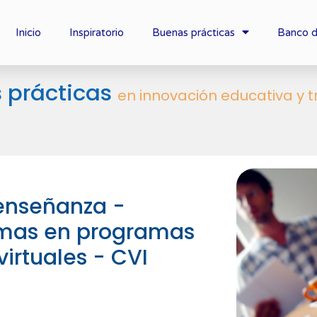
Inicio
Inspiratorio
Buenas prácticas
Banco d
 prácticas
en innovación educativa y t
 enseñanza -
omas en programas
virtuales - CVI