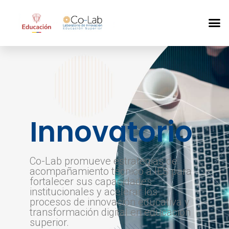
Innovatorio
Co-Lab promueve estrategias de
acompañamiento técnico a IES para
fortalecer sus capacidades
institucionales y acelerar los
procesos de innovación educativa y
transformación digital en educación
superior.