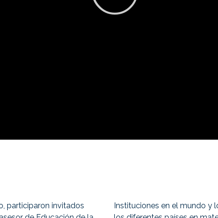
, participaron invitados
Instituciones en el
mundo y lo
asesor de Educación de la
los diferentes países en mate