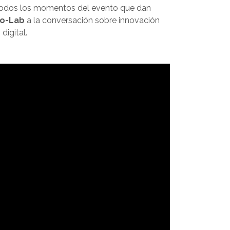
 todos los momentos del evento que dan
o-Lab
a la conversación sobre innovación
digital.