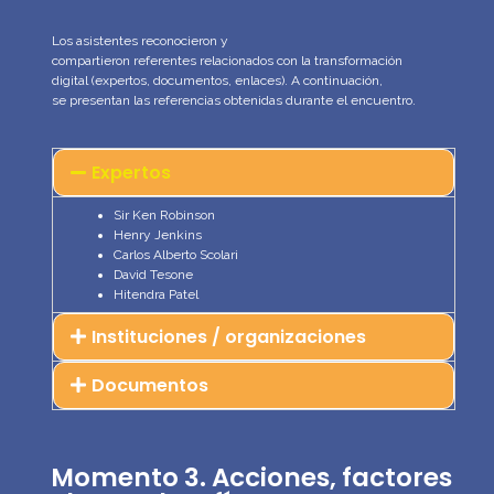
Los asistentes reconocieron y
compartieron
referentes
r
elacionados
con
l
a transformación
digital
(expertos, documentos, enlaces)
.
A continuación,
se
presentan
las referencias
obtenidas
durante el encuentro.
Expertos
Sir Ken Robinson
Henry Jenkins
Carlos Alberto Scolari
David Tesone
Hitendra Patel
Instituciones / organizaciones
Documentos
Momento 3. Acciones, factores