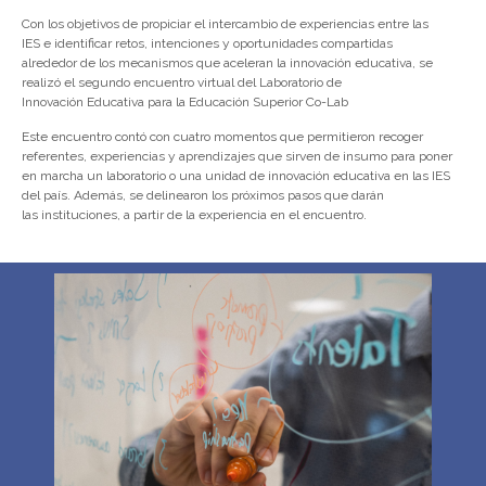
Co
n
los objetivos
de propiciar el
intercambio de
experiencias
entre las
IES
e
identificar
retos,
intenciones
y
oportunidades
compartidas
alred
edor
de los mecanismos que aceleran
la innovación educativa,
se
realizó el
segundo
encuen
tro virtual del Laboratorio de
I
nnovación
Educativa para la Educación Superior Co-
Lab
E
ste encuentro contó con
cuatro
momentos que permitieron recoger
referentes, experiencias y aprendizajes que
sirven
de insumo
para
poner
en marcha
un laboratorio o una unidad de innovación educativa
en las IES
del país.
Además,
se delinea
ron
los próximos pasos que darán
las
instituciones
, a partir de la experiencia en el enc
uentro.