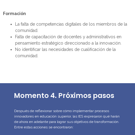
Formación
La falta de competencias digitales de los miembros de la
comunidad.
Falta de capacitación de docentes y administrativos en
pensamiento estratégico direccionado a la innovación.
No identificar las necesidades de cualificación de la
comunidad.
Momento 4. Próximos pasos
Después de
reflexiona
r
sobre cómo implementar procesos
innovadores en
educación superior
, las IES expresaron qué harán
de ahora en adelante para lograr sus objetivos de transformación
.
Entre estas acciones se
encontraron
: