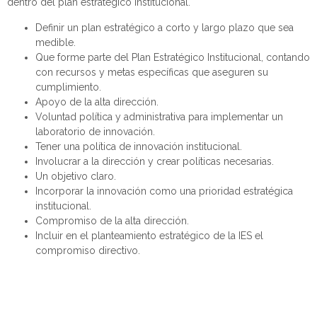
dentro
del plan estratégico
institucional
.
Definir un
plan
estratégico
a corto y largo plazo que sea
medible.
Que forme parte del Plan Estratégico Institucional, contando
con recursos y metas específicas que aseguren su
cumplimiento.
A
poyo de la alta direcci
ó
n
.
Voluntad política y administrativa para implementar un
laboratorio de innovación.
Tener una
política
de innovación institucional
.
Involucrar a la
dirección
y crear políticas necesarias
.
Un objetivo claro
.
Incorporar la innovación como una prioridad estratégica
institucional.
Compromiso de la alta dirección
.
Incluir en el
p
lanteamiento
e
stratégico de la IES
el
c
ompromiso
d
irectivo
.