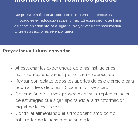
Después de
reflexiona
r
sobre cómo implementar procesos
innovadores en
educación superior
, las IES expresaron qué harán
de ahora en adelante para lograr sus objetivos de transformación
.
Entre estas acciones se
encontraron
:
Proyectar
un futuro innovador
Al escuchar las experiencias de otras instituciones,
reafirmamos que vamos por el camino adecuado.
Revisar con detalle todos los aportes de este ejercicio para
retomar ideas de otras
iES
para mi Universidad
Generación de nuevos proyectos para la implementación
de estrategias que sigan aportando a la transformación
digital de la institución.
Continuar alimentando el antropocentrismo como
habilitador de la transformación digital