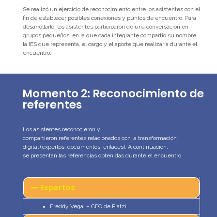
S
e realizó un ejercicio de recon
ocimiento entre los asistentes
con el
fin de
establecer posibles conexiones y puntos de encuentro.
Para
desarrollarlo, los asistentes participaron de una conversación en
grupos pequeños, en la que cada integrante compartió su nombre,
la IES que representa, el cargo y
el aporte que realizaría durante el
encuentro.
Momento 2: Reconocimiento de
referentes
Los asistentes reconocieron y
compartieron
referentes
r
elacionados
con
l
a transformación
digital
(expertos, documentos, enlaces)
.
A continuación,
se
presentan
las referencias
obtenidas
durante el encuentro.
Expertos
Freddy
Vega –
CEO de
Platzi