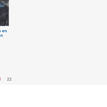
o en
ón
1
22