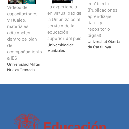
en Abierto
La experiencia
Videos de
(Publicaciones,
en virtualidad de
capacitaciones
aprendizaje,
la Umanizales al
virtuales,
datos y
servicio de la
materiales
repositorio
educación
adicionales
digital)
superior del país
dentro de plan
Universitat Oberta
de
Universidad de
de Catalunya
Manizales
acompañamiento
a IES
Universidad Militar
Nueva Granada