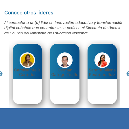
Conoce otros líderes
Al contactar a un(a) líder en innovación educativa y transformación
digital cuéntale que encontraste su perfil en el Directorio de Líderes
de Co-Lab del Ministerio de Educación Nacional
Carolina Mejía
Germán
Sandra Milena
da
Corredor
Gallego Trujillo
Restrepo Ruiz