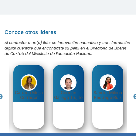
Conoce otros líderes
Al contactar a un(a) líder en innovación educativa y transformación
digital cuéntale que encontraste su perfil en el Directorio de Líderes
de Co-Lab del Ministerio de Educación Nacional
Carolina Mejía
Germán
Sandra Milena
da
Corredor
Gallego Trujillo
Restrepo Ruiz