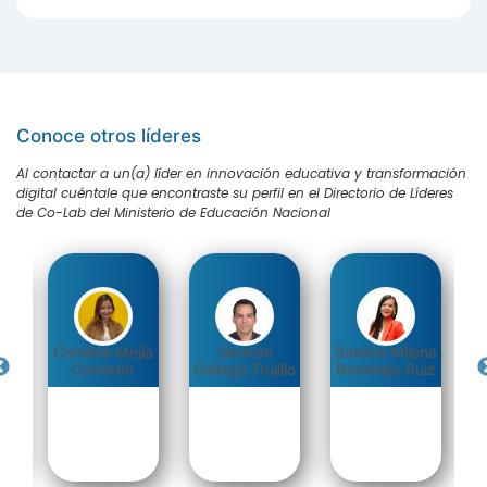
Conoce otros líderes
Al contactar a un(a) líder en innovación educativa y transformación
digital cuéntale que encontraste su perfil en el Directorio de Líderes
de Co-Lab del Ministerio de Educación Nacional
Carolina Mejía
Germán
Sandra Milena
da
Corredor
Gallego Trujillo
Restrepo Ruiz