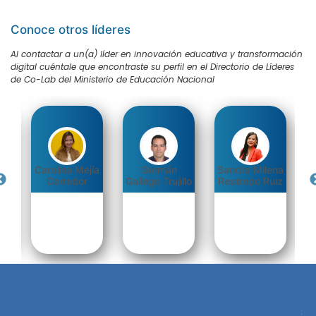
Conoce otros líderes
Al contactar a un(a) líder en innovación educativa y transformación
digital cuéntale que encontraste su perfil en el Directorio de Líderes
de Co-Lab del Ministerio de Educación Nacional
Carolina Mejía
Germán
Sandra Milena
da
Corredor
Gallego Trujillo
Restrepo Ruiz