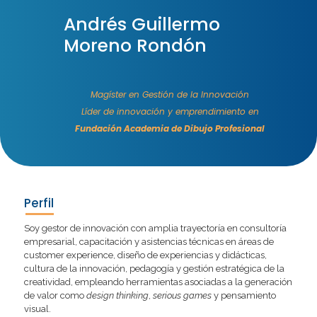
Andrés Guillermo
Moreno Rondón
Magíster en Gestión de la Innovación
Líder de innovación y emprendimiento en
Fundación Academia de Dibujo Profesional
Perfil
Soy gestor de innovación con amplia trayectoría en consultoría
empresarial, capacitación y asistencias técnicas en áreas de
customer experience, diseño de experiencias y didácticas,
cultura de la innovación, pedagogía y gestión estratégica de la
creatividad, empleando herramientas asociadas a la generación
de valor como
design thinking
,
serious games
y pensamiento
visual.