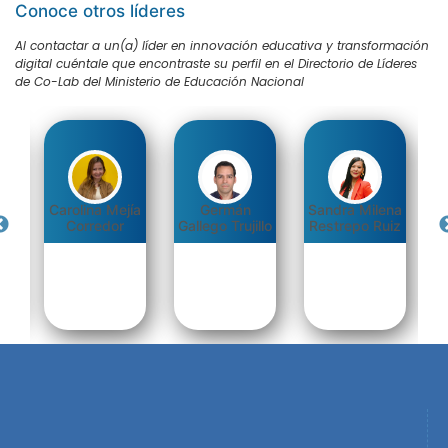
Conoce otros líderes
Al contactar a un(a) líder en innovación educativa y transformación
digital cuéntale que encontraste su perfil en el Directorio de Líderes
de Co-Lab del Ministerio de Educación Nacional
Carolina Mejía
Germán
Sandra Milena
da
Corredor
Gallego Trujillo
Restrepo Ruiz