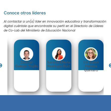
Conoce otros líderes
Al contactar a un(a) líder en innovación educativa y transformación
digital cuéntale que encontraste su perfil en el Directorio de Líderes
de Co-Lab del Ministerio de Educación Nacional
ía
Germán
Sandra Milena
Liz Karen
Gallego Trujillo
Restrepo Ruiz
Herrera
Quintero