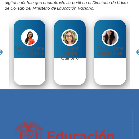
digital cuéntale que encontraste su perfil en el Directorio de Líderes
de Co-Lab del Ministerio de Educación Nacional
Sandra Milena
Liz Karen
Silvia Lorena
D
llo
Restrepo Ruiz
Herrera
Giraldo Ríos
Quintero