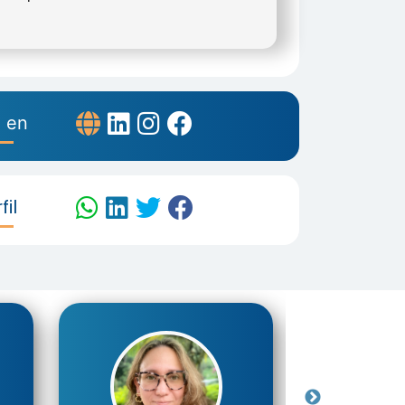
 en
il