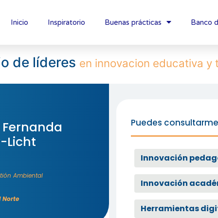
Inicio
Inspiratorio
Buenas prácticas
Banco d
io de líderes
en innovacion educativa y 
Puedes consultarme
 Fernanda
-Licht
Innovación pedag
tión Ambiental
Innovación acad
l Norte
Herramientas digi