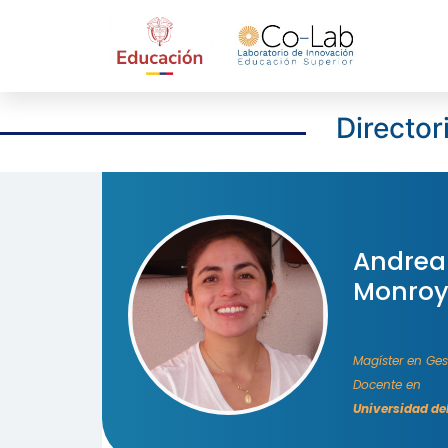
Director
Andrea
Monroy
Magíster en Ges
Docente en
Universidad de