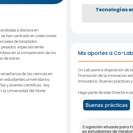
Tecnologías e
candidata a doctora en
n se han centrado en colecciones
nciales de biosólidos.
s pesados, especialmente
Mis aportes a Co-La
nfasis en la comprensión de los
o de estrés.
Co-Lab pone a disposición de la
 enseñanza de las ciencias en
Promoción de la innovación edu
n estudiantes universitarios.
Innovatorio, Buenas prácticas 
s y jóvenes científicas. Soy
 la Universidad del Norte.
Hago parte de este Directorio po
Buenas prácticas
Cognición situada para f
en estudiantes de medicin